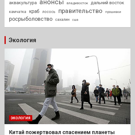
анонсы
аквакультура
дальний восток
владивосток
правительство
краб
камчатка
лосось
прошивки
росрыболовство
сахалин
сша
Экология
ЭКОЛОГИЯ
Китай пожертвовал спасением планеты