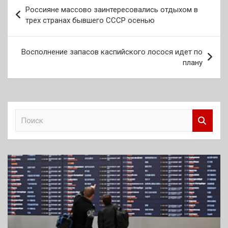
Навигация
Россияне массово заинтересовались отдыхом в
по
трех странах бывшего СССР осенью
записям
Восполнение запасов каспийского лосося идет по
плану
П
о
и
с
к