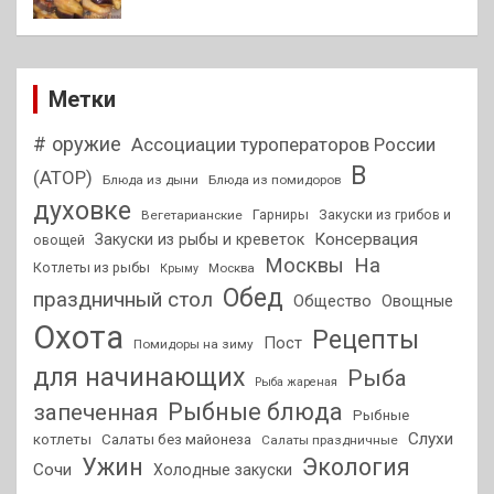
Метки
# оружие
Ассоциации туроператоров России
В
(АТОР)
Блюда из дыни
Блюда из помидоров
духовке
Гарниры
Закуски из грибов и
Вегетарианские
Консервация
Закуски из рыбы и креветок
овощей
На
Москвы
Котлеты из рыбы
Москва
Крыму
Обед
праздничный стол
Общество
Овощные
Охота
Рецепты
Пост
Помидоры на зиму
для начинающих
Рыба
Рыба жареная
Рыбные блюда
запеченная
Рыбные
Слухи
котлеты
Салаты без майонеза
Салаты праздничные
Ужин
Экология
Сочи
Холодные закуски