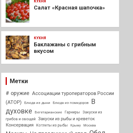
КУХНЯ
Салат «Красная шапочка»
КУХНЯ
Баклажаны с грибным
вкусом
Метки
# оружие
Ассоциации туроператоров России
В
(АТОР)
Блюда из дыни
Блюда из помидоров
духовке
Гарниры
Закуски из
Вегетарианские
Закуски из рыбы и креветок
грибов и овощей
Консервация
Котлеты из рыбы
Москва
Крыму