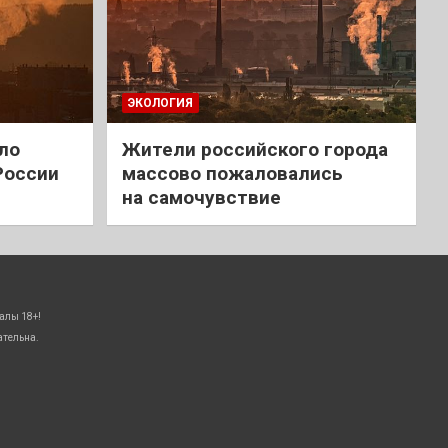
ЭКОЛОГИЯ
ло
Жители российского города
России
массово пожаловались
на самочувствие
алы 18+!
ательна.