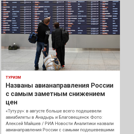
к
ТУРИЗМ
Названы авианаправления России
с самым заметным снижением
цен
«Туту.ру»: в августе больше всего подешевели
авиабилеты в Анадырь и Благовещенск Фото:
Алексей Майшев / РИА Новости Аналитики назвали
авианаправления России с самыми подешевевшими