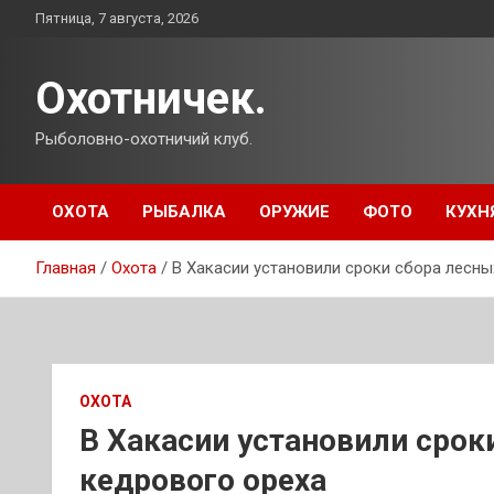
Перейти
Пятница, 7 августа, 2026
к
содержимому
Охотничек.
Рыболовно-охотничий клуб.
ОХОТА
РЫБАЛКА
ОРУЖИЕ
ФОТО
КУХН
Главная
Охота
В Хакасии установили сроки сбора лесны
ОХОТА
В Хакасии установили срок
кедрового ореха