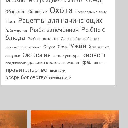
Обед
На праздничный стол
Москвы
Охота
Общество
Овощные
Помидоры на зиму
Рецепты для начинающих
Пост
Рыбные
Рыба запеченная
Рыба жареная
блюда
Рыбные котлеты
Салаты без майонеза
Ужин
Слухи
Сочи
Холодные
Салаты праздничные
анонсы
Экология
аквакультура
закуски
краб
дальний восток
камчатка
лосось
владивосток
правительство
прошивки
росрыболовство
сахалин
сша