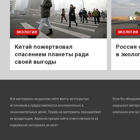
ЭКОЛОГИЯ
ЭКОЛОГИЯ
Китай пожертвовал
Россия 
спасением планеты ради
в эколо
своей выгоды
Все материалы на данном сайте взяты из открытых
Если Вы обнаружи
источников и предоставляются исключительно в
нарушают авторс
ознакомительных целях. Права на материалы принадлежат
компании или орг
их владельцам. Администрация сайта ответственности за
содержание материала не несет.