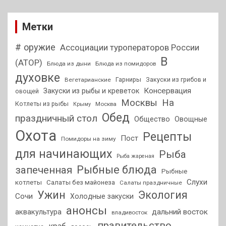
Метки
# оружие
Ассоциации туроператоров России
В
(АТОР)
Блюда из дыни
Блюда из помидоров
духовке
Гарниры
Закуски из грибов и
Вегетарианские
Консервация
Закуски из рыбы и креветок
овощей
На
Москвы
Котлеты из рыбы
Москва
Крыму
Обед
праздничный стол
Общество
Овощные
Охота
Рецепты
Пост
Помидоры на зиму
для начинающих
Рыба
Рыба жареная
Рыбные блюда
запеченная
Рыбные
Слухи
котлеты
Салаты без майонеза
Салаты праздничные
Ужин
Экология
Сочи
Холодные закуски
анонсы
аквакультура
дальний восток
владивосток
правительство