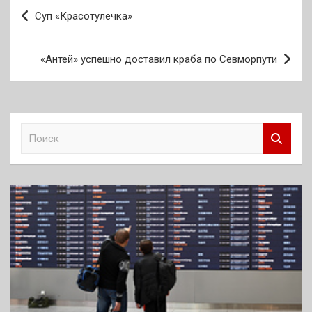
Навигация
Суп «Красотулечка»
по
записям
«Антей» успешно доставил краба по Севморпути
П
о
и
с
к