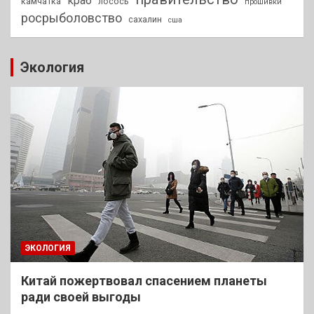
краб
камчатка
лосось
прошивки
росрыболовство
сахалин
сша
Экология
ЭКОЛОГИЯ
Китай пожертвовал спасением планеты
ради своей выгоды