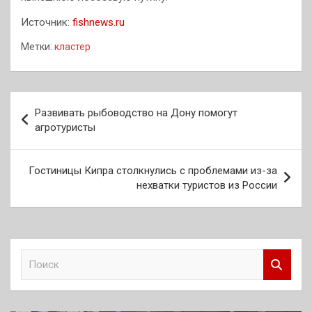
Источник:
fishnews.ru
Метки:
кластер
Навигация
Развивать рыбоводство на Дону помогут
по
агротуристы
записям
Гостиницы Кипра столкнулись с проблемами из-за
нехватки туристов из России
П
о
и
с