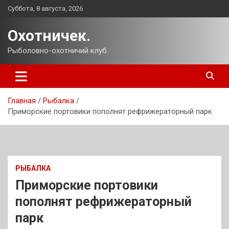
Перейти
Суббота, 8 августа, 2026
к
содержимому
Охотничек.
Рыболовно-охотничий клуб.
Главная
Рыбалка
Приморские портовики пополнят рефрижераторный парк
РЫБАЛКА
Приморские портовики
пополнят рефрижераторный
парк