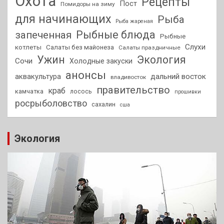
Охота
Рецепты
Пост
Помидоры на зиму
для начинающих
Рыба
Рыба жареная
Рыбные блюда
запеченная
Рыбные
Слухи
котлеты
Салаты без майонеза
Салаты праздничные
Ужин
Экология
Сочи
Холодные закуски
анонсы
аквакультура
дальний восток
владивосток
правительство
краб
камчатка
лосось
прошивки
росрыболовство
сахалин
сша
Экология