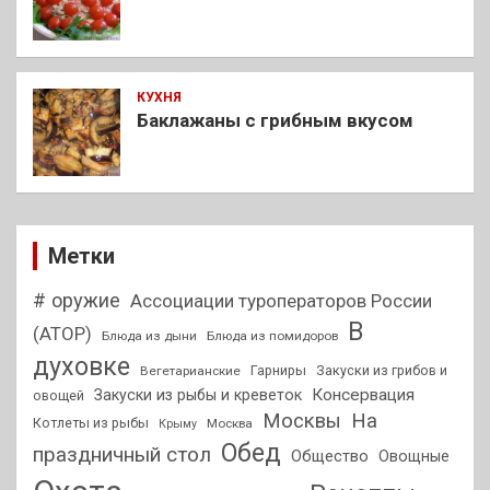
КУХНЯ
Баклажаны с грибным вкусом
Метки
# оружие
Ассоциации туроператоров России
В
(АТОР)
Блюда из дыни
Блюда из помидоров
духовке
Гарниры
Закуски из грибов и
Вегетарианские
Консервация
Закуски из рыбы и креветок
овощей
На
Москвы
Котлеты из рыбы
Москва
Крыму
Обед
праздничный стол
Общество
Овощные