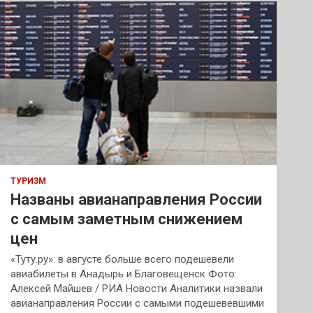
к
ТУРИЗМ
Названы авианаправления России
с самым заметным снижением
цен
«Туту.ру»: в августе больше всего подешевели
авиабилеты в Анадырь и Благовещенск Фото:
Алексей Майшев / РИА Новости Аналитики назвали
авианаправления России с самыми подешевевшими