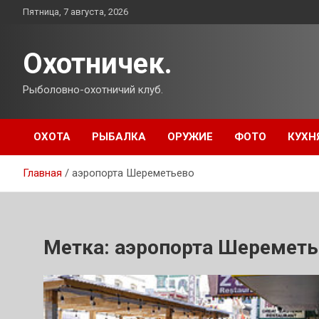
Перейти
Пятница, 7 августа, 2026
к
содержимому
Охотничек.
Рыболовно-охотничий клуб.
ОХОТА
РЫБАЛКА
ОРУЖИЕ
ФОТО
КУХН
Главная
аэропорта Шереметьево
Метка:
аэропорта Шереметь