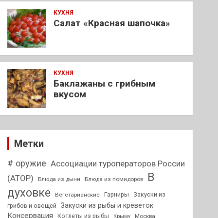
КУХНЯ
Салат «Красная шапочка»
КУХНЯ
Баклажаны с грибным
вкусом
Метки
# оружие
Ассоциации туроператоров России
В
(АТОР)
Блюда из дыни
Блюда из помидоров
духовке
Гарниры
Закуски из
Вегетарианские
Закуски из рыбы и креветок
грибов и овощей
Консервация
Котлеты из рыбы
Москва
Крыму