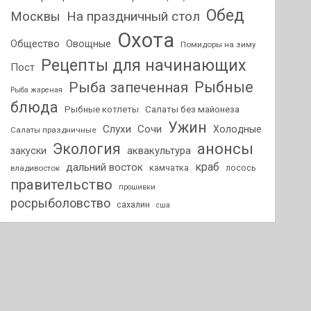
Обед
На праздничный стол
Москвы
Охота
Общество
Овощные
Помидоры на зиму
Рецепты для начинающих
Пост
Рыбные
Рыба запеченная
Рыба жареная
блюда
Рыбные котлеты
Салаты без майонеза
Ужин
Слухи
Сочи
Холодные
Салаты праздничные
анонсы
Экология
аквакультура
закуски
краб
дальний восток
камчатка
лосось
владивосток
правительство
прошивки
росрыболовство
сахалин
сша