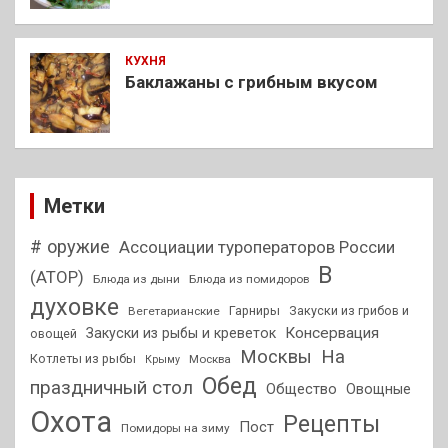
КУХНЯ
Баклажаны с грибным вкусом
Метки
# оружие
Ассоциации туроператоров России
В
(АТОР)
Блюда из дыни
Блюда из помидоров
духовке
Гарниры
Закуски из грибов и
Вегетарианские
Консервация
Закуски из рыбы и креветок
овощей
На
Москвы
Котлеты из рыбы
Москва
Крыму
Обед
праздничный стол
Общество
Овощные
Охота
Рецепты
Пост
Помидоры на зиму