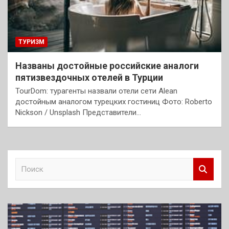
ТУРИЗМ
Названы достойные российские аналоги
пятизвездочных отелей в Турции
TourDom: турагенты назвали отели сети Alean
достойным аналогом турецких гостиниц Фото: Roberto
Nickson / Unsplash Представители…
П
о
и
с
к