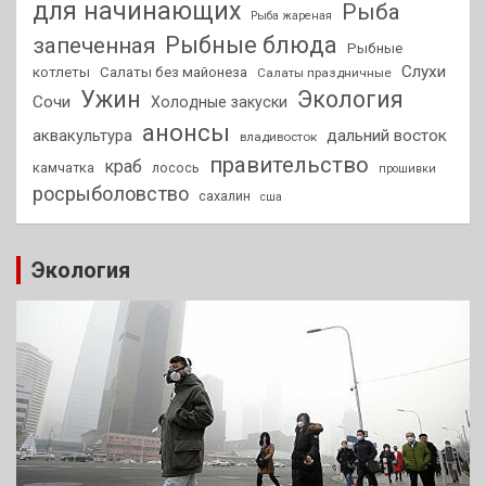
для начинающих
Рыба
Рыба жареная
Рыбные блюда
запеченная
Рыбные
Слухи
котлеты
Салаты без майонеза
Салаты праздничные
Ужин
Экология
Сочи
Холодные закуски
анонсы
аквакультура
дальний восток
владивосток
правительство
краб
камчатка
лосось
прошивки
росрыболовство
сахалин
сша
Экология