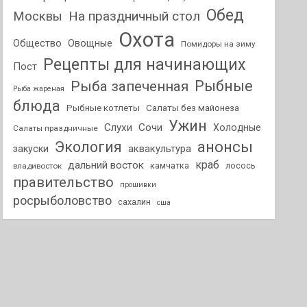
Обед
На праздничный стол
Москвы
Охота
Общество
Овощные
Помидоры на зиму
Рецепты для начинающих
Пост
Рыбные
Рыба запеченная
Рыба жареная
блюда
Рыбные котлеты
Салаты без майонеза
Ужин
Слухи
Сочи
Холодные
Салаты праздничные
анонсы
Экология
аквакультура
закуски
краб
дальний восток
камчатка
лосось
владивосток
правительство
прошивки
росрыболовство
сахалин
сша