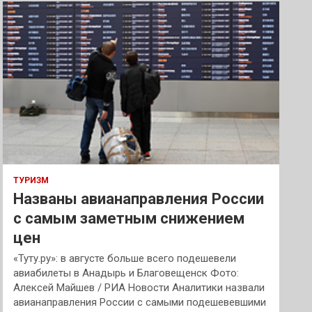
к
ТУРИЗМ
Названы авианаправления России
с самым заметным снижением
цен
«Туту.ру»: в августе больше всего подешевели
авиабилеты в Анадырь и Благовещенск Фото:
Алексей Майшев / РИА Новости Аналитики назвали
авианаправления России с самыми подешевевшими