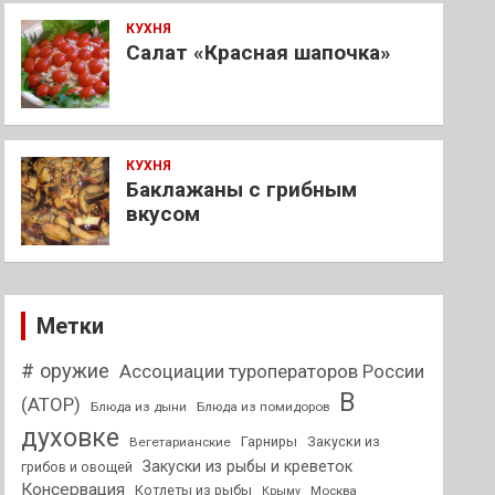
КУХНЯ
Салат «Красная шапочка»
КУХНЯ
Баклажаны с грибным
вкусом
Метки
# оружие
Ассоциации туроператоров России
В
(АТОР)
Блюда из дыни
Блюда из помидоров
духовке
Гарниры
Закуски из
Вегетарианские
Закуски из рыбы и креветок
грибов и овощей
Консервация
Котлеты из рыбы
Москва
Крыму