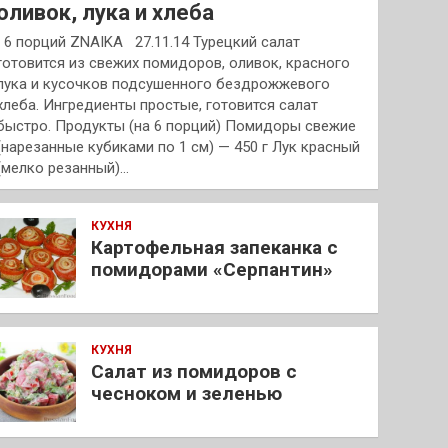
оливок, лука и хлеба
6 порций ZNAIKA 27.11.14 Турецкий салат
готовится из свежих помидоров, оливок, красного
лука и кусочков подсушенного бездрожжевого
хлеба. Ингредиенты простые, готовится салат
быстро. Продукты (на 6 порций) Помидоры свежие
(нарезанные кубиками по 1 см) — 450 г Лук красный
(мелко резанный)…
КУХНЯ
Картофельная запеканка с
помидорами «Серпантин»
КУХНЯ
Салат из помидоров с
чесноком и зеленью