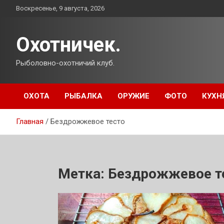
Перейти
Воскресенье, 9 августа, 2026
к
содержимому
Охотничек.
Рыболовно-охотничий клуб.
ОХОТА
РЫБАЛКА
ОРУЖИЕ
ФОТО
КУХН
Главная
Бездрожжевое тесто
Метка:
Бездрожжевое т