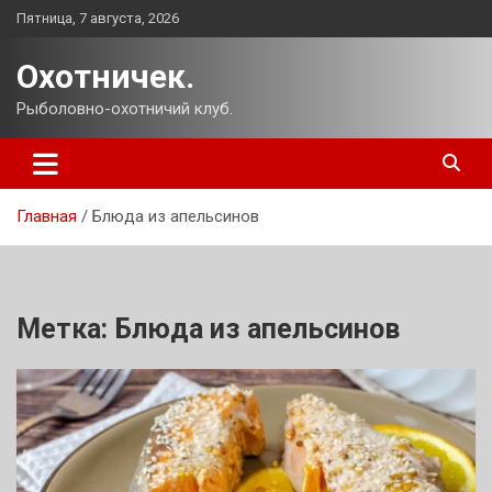
Перейти
Пятница, 7 августа, 2026
к
содержимому
Охотничек.
Рыболовно-охотничий клуб.
Главная
Блюда из апельсинов
Метка:
Блюда из апельсинов