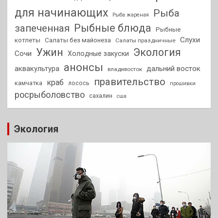
для начинающих
Рыба
Рыба жареная
Рыбные блюда
запеченная
Рыбные
Слухи
котлеты
Салаты без майонеза
Салаты праздничные
Ужин
Экология
Сочи
Холодные закуски
анонсы
аквакультура
дальний восток
владивосток
правительство
краб
камчатка
лосось
прошивки
росрыболовство
сахалин
сша
Экология