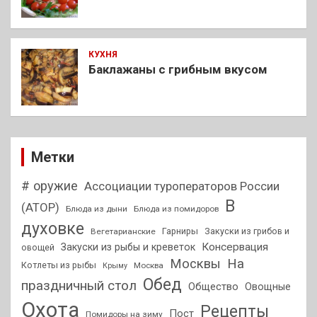
КУХНЯ
Баклажаны с грибным вкусом
Метки
# оружие
Ассоциации туроператоров России
В
(АТОР)
Блюда из дыни
Блюда из помидоров
духовке
Гарниры
Закуски из грибов и
Вегетарианские
Консервация
Закуски из рыбы и креветок
овощей
На
Москвы
Котлеты из рыбы
Москва
Крыму
Обед
праздничный стол
Общество
Овощные
Охота
Рецепты
Пост
Помидоры на зиму