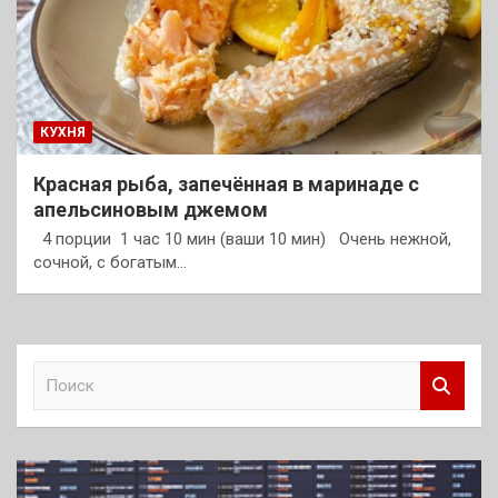
КУХНЯ
Красная рыба, запечённая в маринаде с
апельсиновым джемом
4 порции 1 час 10 мин (ваши 10 мин) Очень нежной,
сочной, с богатым…
П
о
и
с
к