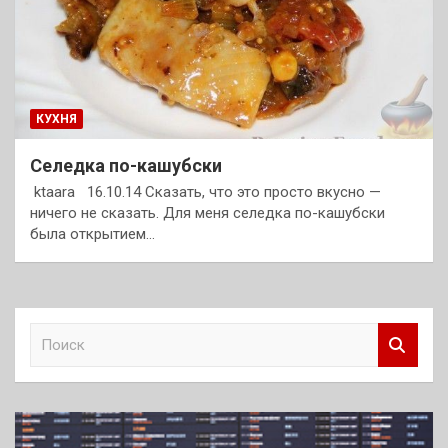
КУХНЯ
Селедка по-кашубски
ktaara 16.10.14 Сказать, что это просто вкусно —
ничего не сказать. Для меня селедка по-кашубски
была открытием…
П
о
и
с
к