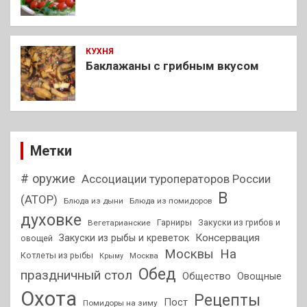
КУХНЯ
Баклажаны с грибным вкусом
Метки
# оружие
Ассоциации туроператоров России
В
(АТОР)
Блюда из дыни
Блюда из помидоров
духовке
Гарниры
Закуски из грибов и
Вегетарианские
Консервация
Закуски из рыбы и креветок
овощей
На
Москвы
Котлеты из рыбы
Москва
Крыму
Обед
праздничный стол
Общество
Овощные
Охота
Рецепты
Пост
Помидоры на зиму