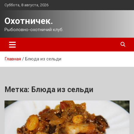
Перейти
Суббота, 8 августа, 2026
к
содержимому
Охотничек.
Рыболовно-охотничий клуб.
Главная
Блюда из сельди
Метка:
Блюда из сельди