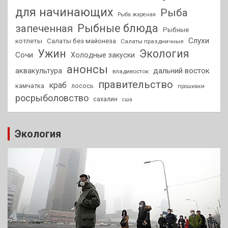
для начинающих
Рыба
Рыба жареная
Рыбные блюда
запеченная
Рыбные
Слухи
котлеты
Салаты без майонеза
Салаты праздничные
Ужин
Экология
Сочи
Холодные закуски
анонсы
аквакультура
дальний восток
владивосток
правительство
краб
камчатка
лосось
прошивки
росрыболовство
сахалин
сша
Экология