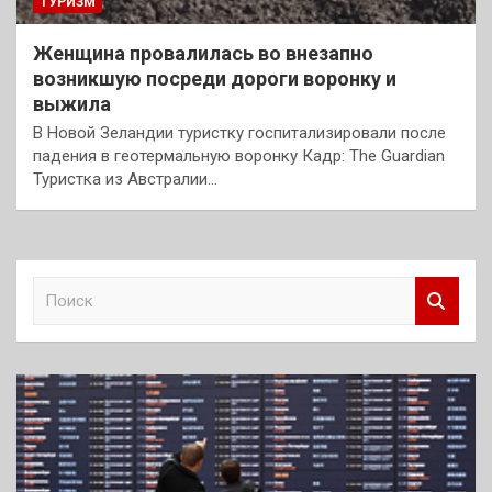
ТУРИЗМ
Женщина провалилась во внезапно
возникшую посреди дороги воронку и
выжила
В Новой Зеландии туристку госпитализировали после
падения в геотермальную воронку Кадр: The Guardian
Туристка из Австралии…
П
о
и
с
к