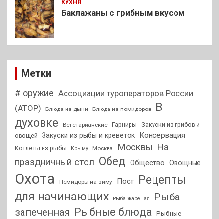
КУХНЯ
Баклажаны с грибным вкусом
Метки
# оружие
Ассоциации туроператоров России
В
(АТОР)
Блюда из дыни
Блюда из помидоров
духовке
Гарниры
Закуски из грибов и
Вегетарианские
Консервация
Закуски из рыбы и креветок
овощей
На
Москвы
Котлеты из рыбы
Москва
Крыму
Обед
праздничный стол
Общество
Овощные
Охота
Рецепты
Пост
Помидоры на зиму
для начинающих
Рыба
Рыба жареная
Рыбные блюда
запеченная
Рыбные