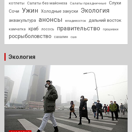
Слухи
котлеты
Салаты без майонеза
Салаты праздничные
Ужин
Экология
Сочи
Холодные закуски
анонсы
аквакультура
дальний восток
владивосток
правительство
краб
камчатка
лосось
прошивки
росрыболовство
сахалин
сша
Экология