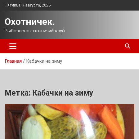
Перейти
Пятница, 7 августа, 2026
к
содержимому
Охотничек.
Рыболовно-охотничий клуб.
Главная
Кабачки на зиму
Метка:
Кабачки на зиму