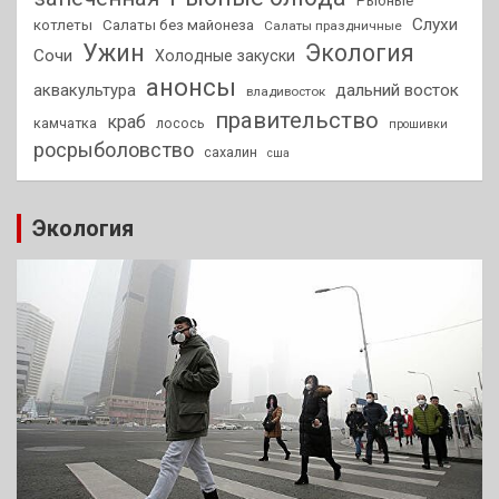
Рыбные
Слухи
котлеты
Салаты без майонеза
Салаты праздничные
Ужин
Экология
Сочи
Холодные закуски
анонсы
аквакультура
дальний восток
владивосток
правительство
краб
камчатка
лосось
прошивки
росрыболовство
сахалин
сша
Экология