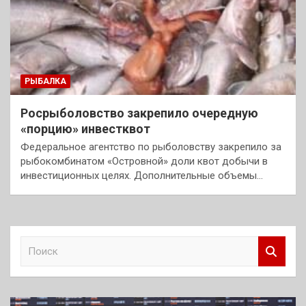
РЫБАЛКА
Росрыболовство закрепило очередную
«порцию» инвестквот
Федеральное агентство по рыболовству закрепило за
рыбокомбинатом «Островной» доли квот добычи в
инвестиционных целях. Дополнительные объемы…
П
о
и
с
к