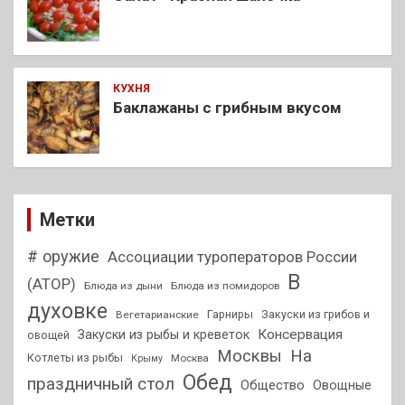
КУХНЯ
Баклажаны с грибным вкусом
Метки
# оружие
Ассоциации туроператоров России
В
(АТОР)
Блюда из дыни
Блюда из помидоров
духовке
Гарниры
Закуски из грибов и
Вегетарианские
Консервация
Закуски из рыбы и креветок
овощей
На
Москвы
Котлеты из рыбы
Москва
Крыму
Обед
праздничный стол
Общество
Овощные