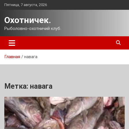
Перейти
Пятница, 7 августа, 2026
к
содержимому
Охотничек.
Рыболовно-охотничий клуб.
Главная
навага
Метка:
навага