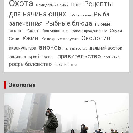
Охота
Рецепты
Пост
Помидоры на зиму
для начинающих
Рыба
Рыба жареная
Рыбные блюда
запеченная
Рыбные
Слухи
котлеты
Салаты без майонеза
Салаты праздничные
Ужин
Экология
Сочи
Холодные закуски
анонсы
аквакультура
дальний восток
владивосток
правительство
краб
камчатка
лосось
прошивки
росрыболовство
сахалин
сша
Экология