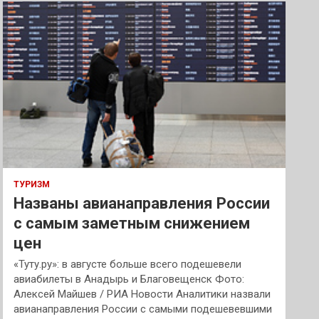
к
ТУРИЗМ
Названы авианаправления России
с самым заметным снижением
цен
«Туту.ру»: в августе больше всего подешевели
авиабилеты в Анадырь и Благовещенск Фото:
Алексей Майшев / РИА Новости Аналитики назвали
авианаправления России с самыми подешевевшими