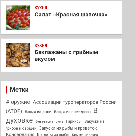
КУХНЯ
Салат «Красная шапочка»
КУХНЯ
Баклажаны с грибным
вкусом
Метки
# оружие
Ассоциации туроператоров России
В
(АТОР)
Блюда из дыни
Блюда из помидоров
духовке
Гарниры
Закуски из
Вегетарианские
Закуски из рыбы и креветок
грибов и овощей
Консервация
Котлеты из рыбы
Москва
Крыму