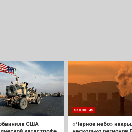
ЭКОЛОГИЯ
обвинила США
«Черное небо» накры
гической катастрофе
несколько регионов 