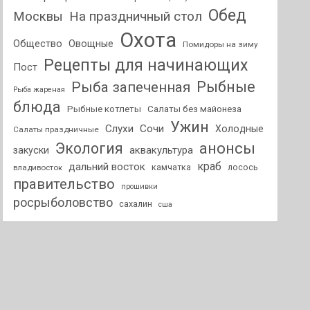
Обед
На праздничный стол
Москвы
Охота
Общество
Овощные
Помидоры на зиму
Рецепты для начинающих
Пост
Рыбные
Рыба запеченная
Рыба жареная
блюда
Рыбные котлеты
Салаты без майонеза
Ужин
Слухи
Сочи
Холодные
Салаты праздничные
анонсы
Экология
аквакультура
закуски
краб
дальний восток
камчатка
лосось
владивосток
правительство
прошивки
росрыболовство
сахалин
сша