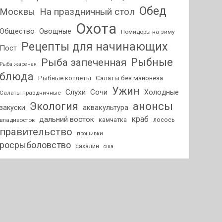
Обед
На праздничный стол
Москвы
Охота
Общество
Овощные
Помидоры на зиму
Рецепты для начинающих
Пост
Рыбные
Рыба запеченная
Рыба жареная
блюда
Рыбные котлеты
Салаты без майонеза
Ужин
Слухи
Сочи
Холодные
Салаты праздничные
анонсы
Экология
аквакультура
закуски
краб
дальний восток
камчатка
лосось
владивосток
правительство
прошивки
росрыболовство
сахалин
сша