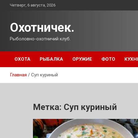
Перейти
Четверг, 6 августа, 2026
к
содержимому
Охотничек.
Рыболовно-охотничий клуб.
ОХОТА
РЫБАЛКА
ОРУЖИЕ
ФОТО
КУХН
Главная
Суп куриный
Метка:
Суп куриный