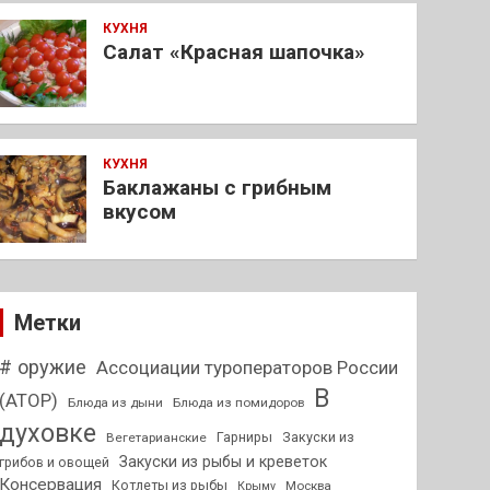
КУХНЯ
Салат «Красная шапочка»
КУХНЯ
Баклажаны с грибным
вкусом
Метки
# оружие
Ассоциации туроператоров России
В
(АТОР)
Блюда из дыни
Блюда из помидоров
духовке
Гарниры
Закуски из
Вегетарианские
Закуски из рыбы и креветок
грибов и овощей
Консервация
Котлеты из рыбы
Москва
Крыму