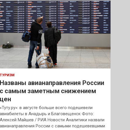
к
ТУРИЗМ
Названы авианаправления России
с самым заметным снижением
цен
«Туту.ру»: в августе больше всего подешевели
авиабилеты в Анадырь и Благовещенск Фото:
Алексей Майшев / РИА Новости Аналитики назвали
авианаправления России с самыми подешевевшими