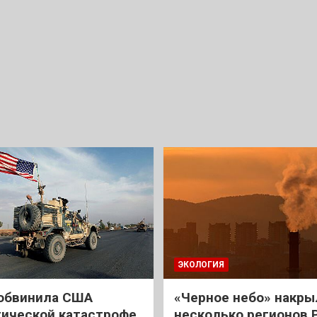
ЭКОЛОГИЯ
обвинила США
«Черное небо» накры
гической катастрофе
несколько регионов 