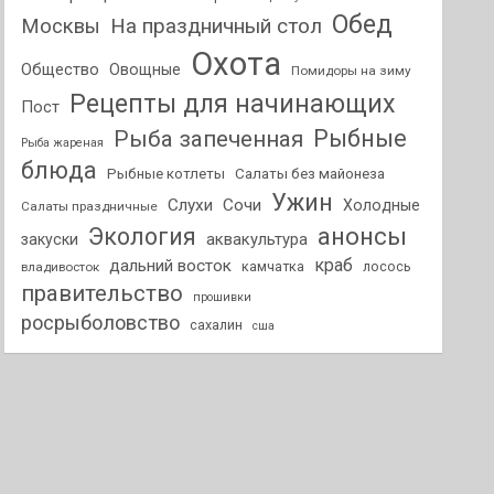
Обед
На праздничный стол
Москвы
Охота
Общество
Овощные
Помидоры на зиму
Рецепты для начинающих
Пост
Рыбные
Рыба запеченная
Рыба жареная
блюда
Рыбные котлеты
Салаты без майонеза
Ужин
Слухи
Сочи
Холодные
Салаты праздничные
анонсы
Экология
аквакультура
закуски
краб
дальний восток
камчатка
лосось
владивосток
правительство
прошивки
росрыболовство
сахалин
сша