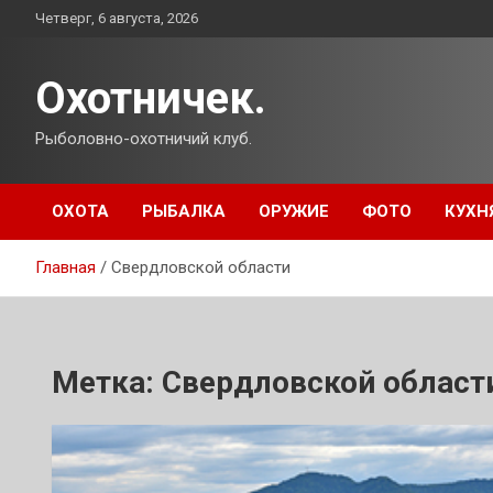
Перейти
Четверг, 6 августа, 2026
к
содержимому
Охотничек.
Рыболовно-охотничий клуб.
ОХОТА
РЫБАЛКА
ОРУЖИЕ
ФОТО
КУХН
Главная
Свердловской области
Метка:
Свердловской област