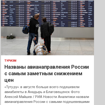
к
ТУРИЗМ
Названы авианаправления России
с самым заметным снижением
цен
«Туту.ру»: в августе больше всего подешевели
авиабилеты в Анадырь и Благовещенск Фото:
Алексей Майшев / РИА Новости Аналитики назвали
авианаправления России с самыми подешевевшими