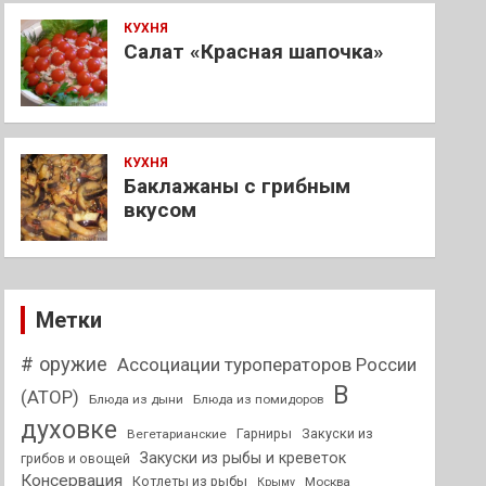
КУХНЯ
Салат «Красная шапочка»
КУХНЯ
Баклажаны с грибным
вкусом
Метки
# оружие
Ассоциации туроператоров России
В
(АТОР)
Блюда из дыни
Блюда из помидоров
духовке
Гарниры
Закуски из
Вегетарианские
Закуски из рыбы и креветок
грибов и овощей
Консервация
Котлеты из рыбы
Москва
Крыму