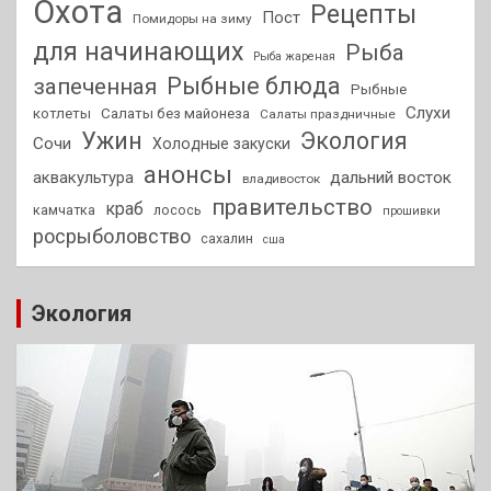
Охота
Рецепты
Пост
Помидоры на зиму
для начинающих
Рыба
Рыба жареная
Рыбные блюда
запеченная
Рыбные
Слухи
котлеты
Салаты без майонеза
Салаты праздничные
Ужин
Экология
Сочи
Холодные закуски
анонсы
аквакультура
дальний восток
владивосток
правительство
краб
камчатка
лосось
прошивки
росрыболовство
сахалин
сша
Экология