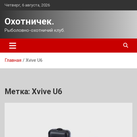
Перейти
Четверг, 6 августа, 2026
к
содержимому
Охотничек.
Рыболовно-охотничий клуб.
Главная
Xvive U6
Метка:
Xvive U6