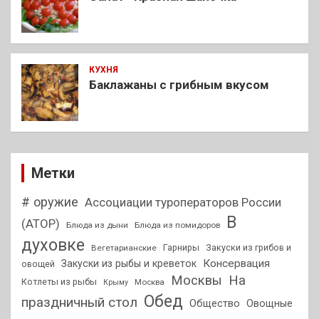
КУХНЯ
Баклажаны с грибным вкусом
Метки
# оружие
Ассоциации туроператоров России
В
(АТОР)
Блюда из дыни
Блюда из помидоров
духовке
Гарниры
Закуски из грибов и
Вегетарианские
Консервация
Закуски из рыбы и креветок
овощей
На
Москвы
Котлеты из рыбы
Москва
Крыму
Обед
праздничный стол
Общество
Овощные