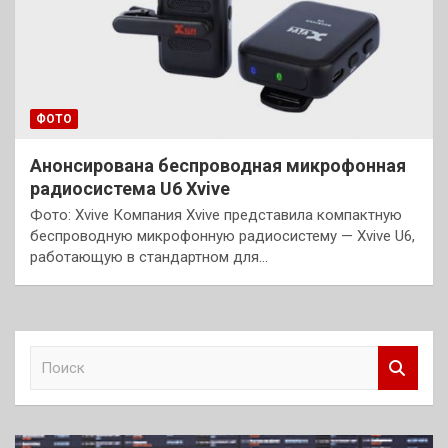
ФОТО
Анонсирована беспроводная микрофонная
радиосистема U6 Xvive
Фото: Xvive Компания Xvive представила компактную
беспроводную микрофонную радиосистему — Xvive U6,
работающую в стандартном для…
П
о
и
с
к