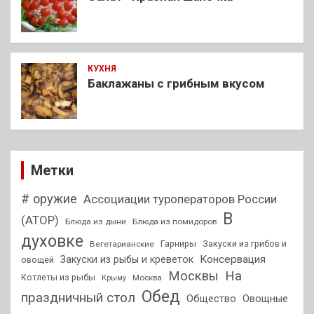
КУХНЯ
Баклажаны с грибным вкусом
Метки
# оружие
Ассоциации туроператоров России
В
(АТОР)
Блюда из дыни
Блюда из помидоров
духовке
Гарниры
Закуски из грибов и
Вегетарианские
Консервация
Закуски из рыбы и креветок
овощей
На
Москвы
Котлеты из рыбы
Москва
Крыму
Обед
праздничный стол
Общество
Овощные