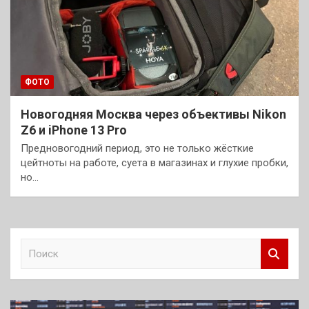
ФОТО
Новогодняя Москва через объективы Nikon
Z6 и iPhone 13 Pro
Предновогодний период, это не только жёсткие
цейтноты на работе, суета в магазинах и глухие пробки,
но…
П
о
и
с
к