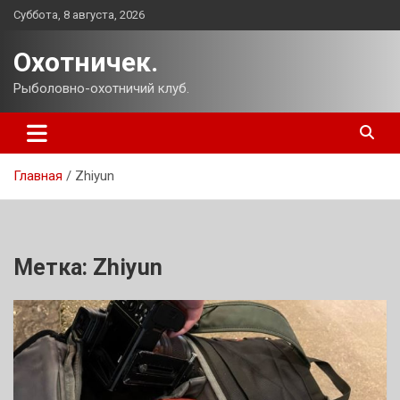
Перейти
Суббота, 8 августа, 2026
к
содержимому
Охотничек.
Рыболовно-охотничий клуб.
Главная
Zhiyun
Метка:
Zhiyun