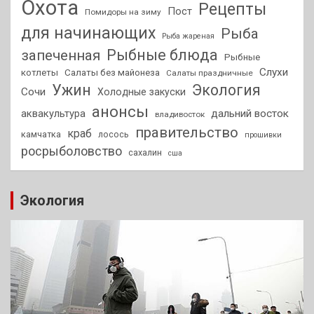
Охота
Рецепты
Пост
Помидоры на зиму
для начинающих
Рыба
Рыба жареная
Рыбные блюда
запеченная
Рыбные
Слухи
котлеты
Салаты без майонеза
Салаты праздничные
Ужин
Экология
Сочи
Холодные закуски
анонсы
аквакультура
дальний восток
владивосток
правительство
краб
камчатка
лосось
прошивки
росрыболовство
сахалин
сша
Экология