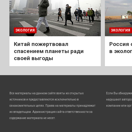
ЭКОЛОГИЯ
ЭКОЛОГИЯ
Китай пожертвовал
Россия 
спасением планеты ради
в эколо
своей выгоды
Все материалы на данном сайте взяты из открытых
Если Вы обнаружи
источников и предоставляются исключительно в
нарушают авторс
ознакомительных целях. Права на материалы принадлежат
компании или орг
их владельцам. Администрация сайта ответственности за
содержание материала не несет.