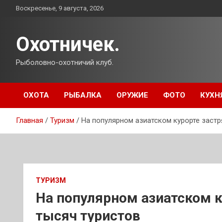
Перейти
Воскресенье, 9 августа, 2026
к
содержимому
Охотничек.
Рыболовно-охотничий клуб.
ОХОТА
РЫБАЛКА
ОРУЖИЕ
ФОТО
КУХН
Главная
Туризм
На популярном азиатском курорте застр
ТУРИЗМ
На популярном азиатском к
тысяч туристов