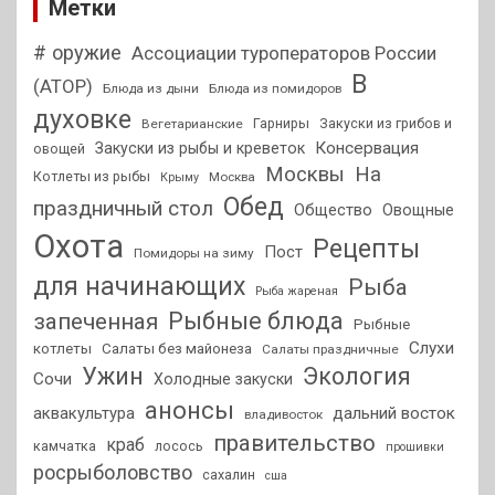
Метки
# оружие
Ассоциации туроператоров России
В
(АТОР)
Блюда из дыни
Блюда из помидоров
духовке
Гарниры
Закуски из грибов и
Вегетарианские
Консервация
Закуски из рыбы и креветок
овощей
На
Москвы
Котлеты из рыбы
Москва
Крыму
Обед
праздничный стол
Общество
Овощные
Охота
Рецепты
Пост
Помидоры на зиму
для начинающих
Рыба
Рыба жареная
Рыбные блюда
запеченная
Рыбные
Слухи
котлеты
Салаты без майонеза
Салаты праздничные
Ужин
Экология
Сочи
Холодные закуски
анонсы
аквакультура
дальний восток
владивосток
правительство
краб
камчатка
лосось
прошивки
росрыболовство
сахалин
сша