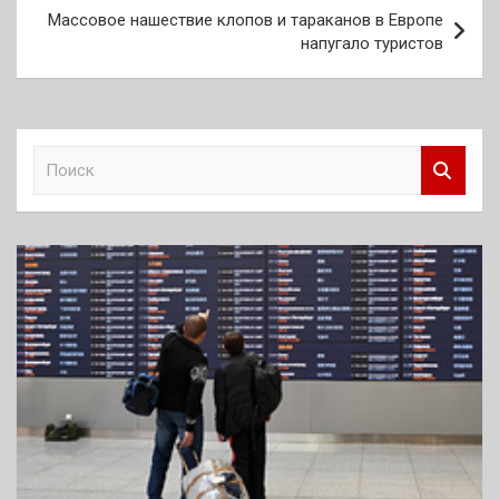
Массовое нашествие клопов и тараканов в Европе
напугало туристов
П
о
и
с
к