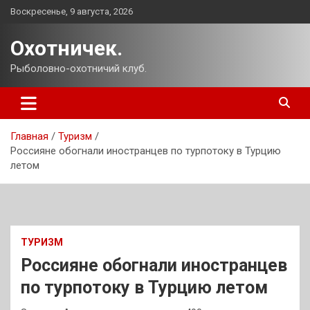
Перейти
Воскресенье, 9 августа, 2026
к
содержимому
Охотничек.
Рыболовно-охотничий клуб.
Главная
Туризм
Россияне обогнали иностранцев по турпотоку в Турцию
летом
ТУРИЗМ
Россияне обогнали иностранцев
по турпотоку в Турцию летом