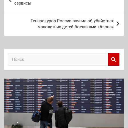
по
сервисы
записям
Генпрокурор России заявил об убийствах
малолетних детей боевиками «Азова»
П
о
и
с
к