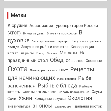
Метки
# оружие
Ассоциации туроператоров России
В
(АТОР)
Блюда из дыни
Блюда из помидоров
духовке
Гарниры
Закуски из грибов и
Вегетарианские
Консервация
Закуски из рыбы и креветок
овощей
На
Москвы
Котлеты из рыбы
Москва
Крыму
Обед
праздничный стол
Общество
Овощные
Охота
Рецепты
Пост
Помидоры на зиму
для начинающих
Рыба
Рыба жареная
Рыбные блюда
запеченная
Рыбные
Слухи
котлеты
Салаты без майонеза
Салаты праздничные
Ужин
Экология
Сочи
Холодные закуски
анонсы
аквакультура
дальний восток
владивосток