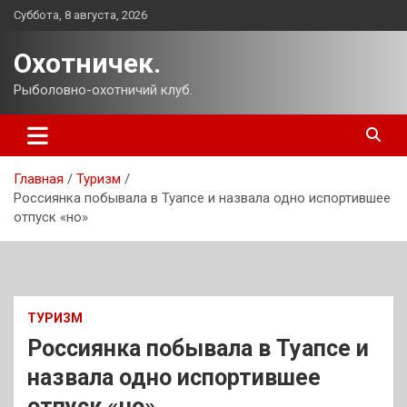
Перейти
Суббота, 8 августа, 2026
к
содержимому
Охотничек.
Рыболовно-охотничий клуб.
Главная
Туризм
Россиянка побывала в Туапсе и назвала одно испортившее
отпуск «но»
ТУРИЗМ
Россиянка побывала в Туапсе и
назвала одно испортившее
отпуск «но»