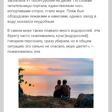
заплатила 97 тысяч рублей на двоих. По словам
читательницы портала, единственным «но»,
испортившим отпуск, стало море. Пляж был
оборудован лежаками и навесами, однако заход в
воду оказался неудобным.
В самом море также плавало много водорослей. «На
берегу часто скапливались кучи [водорослей],
говорили персоналу, сразу убирали, но в общем
ситуацию это сильно не спасало, море цветет», —
пожаловалась она.