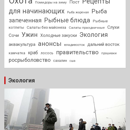
Охота
Рецепты
Пост
Помидоры на зиму
для начинающих
Рыба
Рыба жареная
Рыбные блюда
запеченная
Рыбные
Слухи
котлеты
Салаты без майонеза
Салаты праздничные
Ужин
Экология
Сочи
Холодные закуски
анонсы
аквакультура
дальний восток
владивосток
правительство
краб
камчатка
лосось
прошивки
росрыболовство
сахалин
сша
Экология