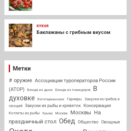
КУХНЯ
Баклажаны с грибным вкусом
Метки
# оружие
Ассоциации туроператоров России
В
(АТОР)
Блюда из дыни
Блюда из помидоров
духовке
Гарниры
Закуски из грибов и
Вегетарианские
Консервация
Закуски из рыбы и креветок
овощей
На
Москвы
Котлеты из рыбы
Москва
Крыму
Обед
праздничный стол
Общество
Овощные