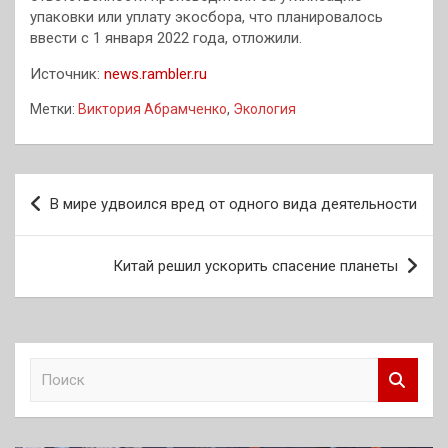
упаковки или уплату экосбора, что планировалось
ввести с 1 января 2022 года, отложили.
Источник:
news.rambler.ru
Метки:
Виктория Абрамченко
,
Экология
Навигация
В мире удвоился вред от одного вида деятельности
по
записям
Китай решил ускорить спасение планеты
П
о
и
с