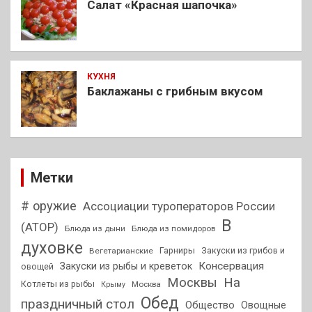
Салат «Красная шапочка»
КУХНЯ
Баклажаны с грибным вкусом
Метки
# оружие
Ассоциации туроператоров России
В
(АТОР)
Блюда из дыни
Блюда из помидоров
духовке
Гарниры
Закуски из грибов и
Вегетарианские
Консервация
Закуски из рыбы и креветок
овощей
На
Москвы
Котлеты из рыбы
Москва
Крыму
Обед
праздничный стол
Общество
Овощные