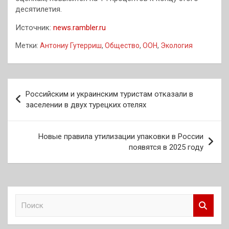
десятилетия.
Источник:
news.rambler.ru
Метки:
Антониу Гутерриш
,
Общество
,
ООН
,
Экология
Навигация
Российским и украинским туристам отказали в
по
заселении в двух турецких отелях
записям
Новые правила утилизации упаковки в России
появятся в 2025 году
П
о
и