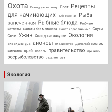
Охота
Рецепты
Пост
Помидоры на зиму
для начинающих
Рыба
Рыба жареная
Рыбные блюда
запеченная
Рыбные
Слухи
котлеты
Салаты без майонеза
Салаты праздничные
Ужин
Экология
Сочи
Холодные закуски
анонсы
аквакультура
дальний восток
владивосток
правительство
краб
камчатка
лосось
прошивки
росрыболовство
сахалин
сша
Экология