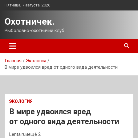
Перейти
Пятница, 7 августа, 2026
к
содержимому
Охотничек.
Рыболовно-охотничий клуб.
Главная
Экология
В мире удвоился вред от одного вида деятельности
ЭКОЛОГИЯ
В мире удвоился вред
от одного вида деятельности
Lenta.ruиещё 2