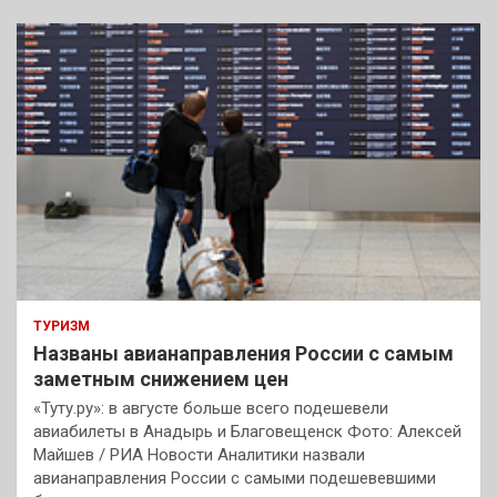
с
к
ТУРИЗМ
Названы авианаправления России с самым
заметным снижением цен
«Туту.ру»: в августе больше всего подешевели
авиабилеты в Анадырь и Благовещенск Фото: Алексей
Майшев / РИА Новости Аналитики назвали
авианаправления России с самыми подешевевшими