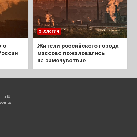
ЭКОЛОГИЯ
ло
Жители российского города
России
массово пожаловались
на самочувствие
алы 18+!
ательна.