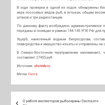
В ходе проверки в одной из лодок обнаружены бе
икра лососевых видов рыб, в ястыках, общим весом 
штанов и три радиостанции.
По данному факту возбуждено административное пр
переданы в полицию в рамках 144-145 УПК РФ для п
Ущерб, нанесенный водным биоресурсам, составл
плавсредства и имущество изъяты и отправлены на о
В Северо-Восточном теруправлении напоминают, 
составляет 27455 руб.
Источник:
ohotniki.ru
Метки:
Охота
Навигация
О работе инспекторов рыбоохраны Охотского