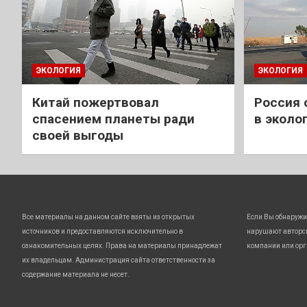
ЭКОЛОГИЯ
ЭКОЛОГИЯ
Китай пожертвовал
Россия 
спасением планеты ради
в эколо
своей выгоды
Все материалы на данном сайте взяты из открытых
Если Вы обнаружи
источников и предоставляются исключительно в
нарушают авторс
ознакомительных целях. Права на материалы принадлежат
компании или орг
их владельцам. Администрация сайта ответственности за
содержание материала не несет.