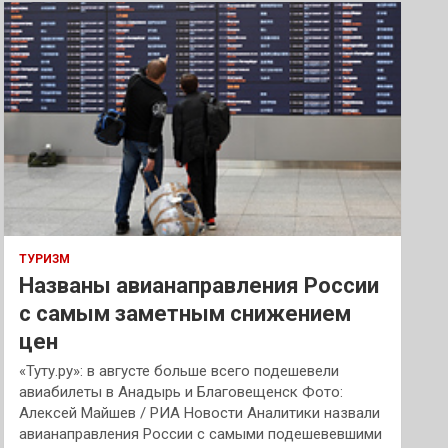
к
ТУРИЗМ
Названы авианаправления России
с самым заметным снижением
цен
«Туту.ру»: в августе больше всего подешевели
авиабилеты в Анадырь и Благовещенск Фото:
Алексей Майшев / РИА Новости Аналитики назвали
авианаправления России с самыми подешевевшими