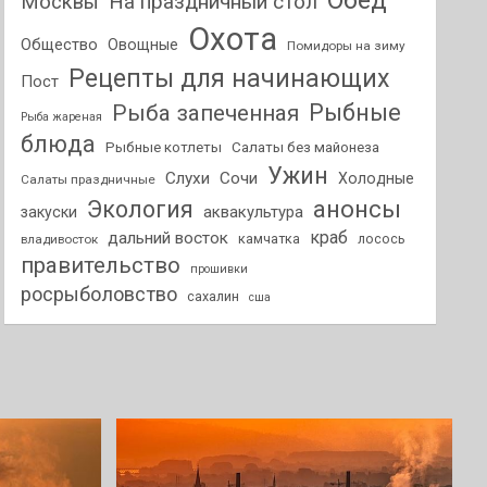
Обед
На праздничный стол
Москвы
Охота
Общество
Овощные
Помидоры на зиму
Рецепты для начинающих
Пост
Рыбные
Рыба запеченная
Рыба жареная
блюда
Рыбные котлеты
Салаты без майонеза
Ужин
Слухи
Сочи
Холодные
Салаты праздничные
анонсы
Экология
аквакультура
закуски
краб
дальний восток
камчатка
лосось
владивосток
правительство
прошивки
росрыболовство
сахалин
сша