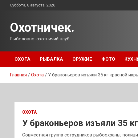
Перейти
Суббота, 8 августа, 2026
к
содержимому
Охотничек.
Рыболовно-охотничий клуб.
ОХОТА
РЫБАЛКА
ОРУЖИЕ
ФОТО
КУХН
Главная
Охота
У браконьеров изъяли 35 кг красной икр
ОХОТА
У браконьеров изъяли 35 к
Совместная группа сотрудников рыбоохраны, полици