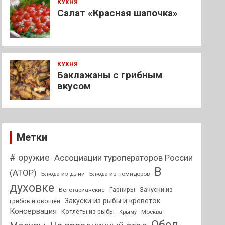
КУХНЯ
Салат «Красная шапочка»
КУХНЯ
Баклажаны с грибным
вкусом
Метки
# оружие
Ассоциации туроператоров России
В
(АТОР)
Блюда из дыни
Блюда из помидоров
духовке
Гарниры
Закуски из
Вегетарианские
Закуски из рыбы и креветок
грибов и овощей
Консервация
Котлеты из рыбы
Москва
Крыму