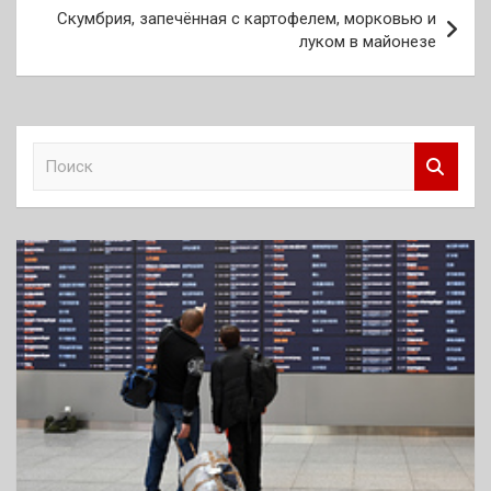
Скумбрия, запечённая с картофелем, морковью и
луком в майонезе
П
о
и
с
к