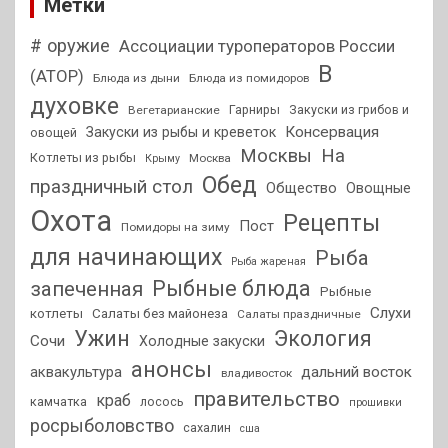
Метки
# оружие
Ассоциации туроператоров России
В
(АТОР)
Блюда из дыни
Блюда из помидоров
духовке
Гарниры
Закуски из грибов и
Вегетарианские
Консервация
Закуски из рыбы и креветок
овощей
На
Москвы
Котлеты из рыбы
Москва
Крыму
Обед
праздничный стол
Общество
Овощные
Охота
Рецепты
Пост
Помидоры на зиму
для начинающих
Рыба
Рыба жареная
Рыбные блюда
запеченная
Рыбные
Слухи
котлеты
Салаты без майонеза
Салаты праздничные
Ужин
Экология
Сочи
Холодные закуски
анонсы
аквакультура
дальний восток
владивосток
правительство
краб
камчатка
лосось
прошивки
росрыболовство
сахалин
сша