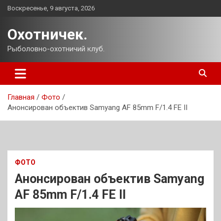
Перейти
Воскресенье, 9 августа, 2026
к
содержимому
Охотничек.
Рыболовно-охотничий клуб.
Главная
Фото
Анонсирован объектив Samyang AF 85mm F/1.4 FE II
ФОТО
Анонсирован объектив Samyang
AF 85mm F/1.4 FE II