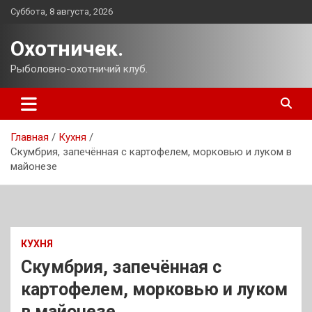
Перейти
Суббота, 8 августа, 2026
к
содержимому
Охотничек.
Рыболовно-охотничий клуб.
Главная
Кухня
Скумбрия, запечённая с картофелем, морковью и луком в
майонезе
КУХНЯ
Скумбрия, запечённая с
картофелем, морковью и луком
в майонезе