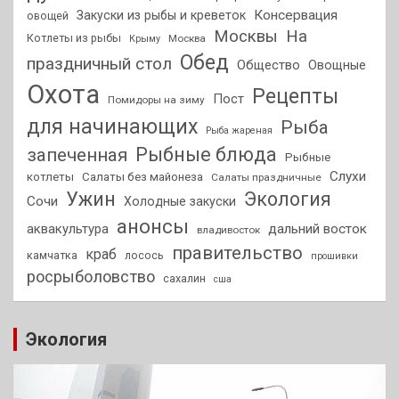
Консервация
Закуски из рыбы и креветок
овощей
На
Москвы
Котлеты из рыбы
Москва
Крыму
Обед
праздничный стол
Общество
Овощные
Охота
Рецепты
Пост
Помидоры на зиму
для начинающих
Рыба
Рыба жареная
Рыбные блюда
запеченная
Рыбные
Слухи
котлеты
Салаты без майонеза
Салаты праздничные
Ужин
Экология
Сочи
Холодные закуски
анонсы
аквакультура
дальний восток
владивосток
правительство
краб
камчатка
лосось
прошивки
росрыболовство
сахалин
сша
Экология