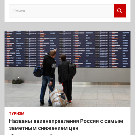
П
о
и
с
к
ТУРИЗМ
Названы авианаправления России с самым
заметным снижением цен