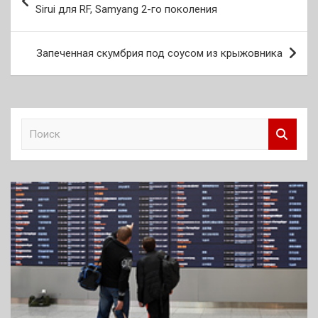
по
Sirui для RF, Samyang 2-го поколения
записям
Запеченная скумбрия под соусом из крыжовника
П
о
и
с
к