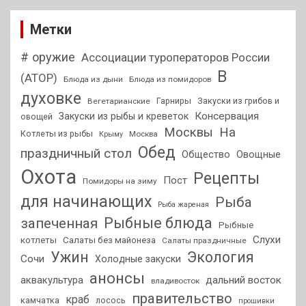
Метки
# оружие
Ассоциации туроператоров России
В
(АТОР)
Блюда из дыни
Блюда из помидоров
духовке
Гарниры
Закуски из грибов и
Вегетарианские
Консервация
Закуски из рыбы и креветок
овощей
На
Москвы
Котлеты из рыбы
Москва
Крыму
Обед
праздничный стол
Общество
Овощные
Охота
Рецепты
Пост
Помидоры на зиму
для начинающих
Рыба
Рыба жареная
Рыбные блюда
запеченная
Рыбные
Слухи
котлеты
Салаты без майонеза
Салаты праздничные
Ужин
Экология
Сочи
Холодные закуски
анонсы
аквакультура
дальний восток
владивосток
правительство
краб
камчатка
лосось
прошивки