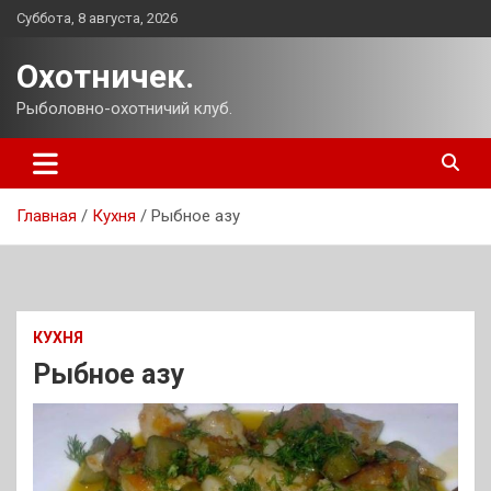
Перейти
Суббота, 8 августа, 2026
к
содержимому
Охотничек.
Рыболовно-охотничий клуб.
Главная
Кухня
Рыбное азу
КУХНЯ
Рыбное азу