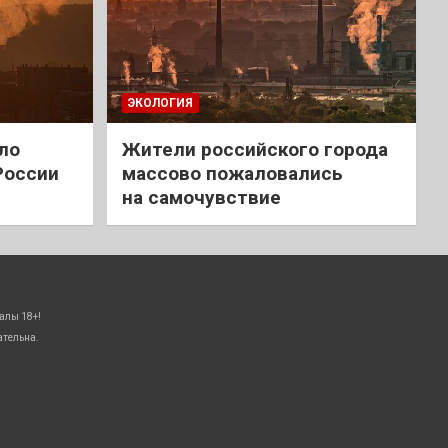
ЭКОЛОГИЯ
ло
Жители российского города
России
массово пожаловались
на самочувствие
алы 18+!
ательна.