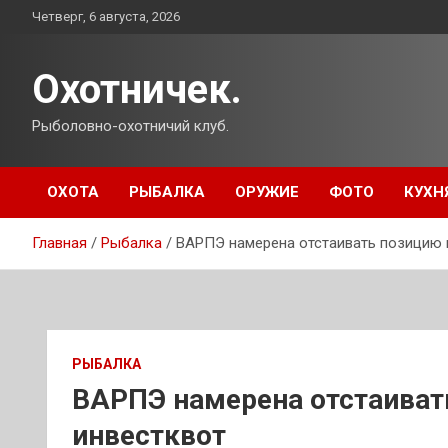
Перейти
Четверг, 6 августа, 2026
к
содержимому
Охотничек.
Рыболовно-охотничий клуб.
ОХОТА
РЫБАЛКА
ОРУЖИЕ
ФОТО
КУХН
Главная
Рыбалка
ВАРПЭ намерена отстаивать позицию п
РЫБАЛКА
ВАРПЭ намерена отстаиват
инвестквот