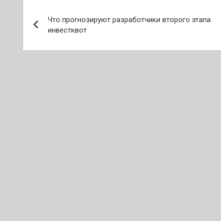
Навигация
Что прогнозируют разработчики второго этапа
по
инвестквот
записям