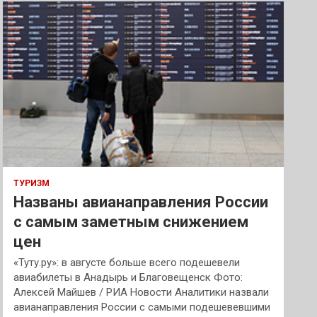
к
ТУРИЗМ
Названы авианаправления России
с самым заметным снижением
цен
«Туту.ру»: в августе больше всего подешевели
авиабилеты в Анадырь и Благовещенск Фото:
Алексей Майшев / РИА Новости Аналитики назвали
авианаправления России с самыми подешевевшими