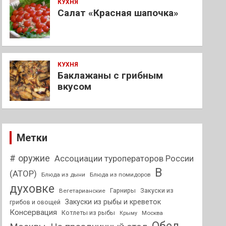
КУХНЯ
Салат «Красная шапочка»
КУХНЯ
Баклажаны с грибным
вкусом
Метки
# оружие
Ассоциации туроператоров России
В
(АТОР)
Блюда из дыни
Блюда из помидоров
духовке
Гарниры
Закуски из
Вегетарианские
Закуски из рыбы и креветок
грибов и овощей
Консервация
Котлеты из рыбы
Москва
Крыму