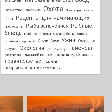
Обед
На праздничный стол
Москвы
Охота
Общество
Овощные
Помидоры на зиму
Рецепты для начинающих
Пост
Рыбные
Рыба запеченная
Рыба жареная
блюда
Рыбные котлеты
Салаты без майонеза
Ужин
Слухи
Сочи
Холодные
Салаты праздничные
анонсы
Экология
аквакультура
закуски
краб
дальний восток
камчатка
лосось
владивосток
правительство
прошивки
росрыболовство
сахалин
сша