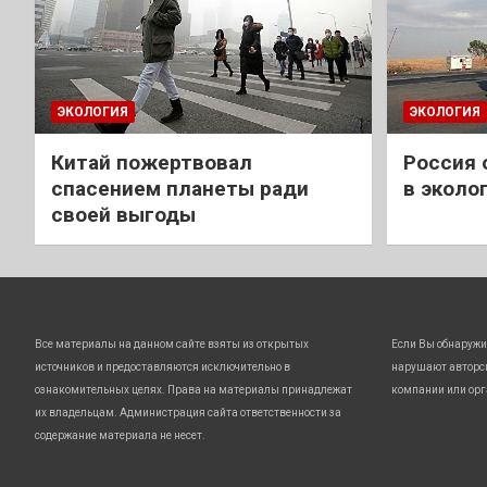
ЭКОЛОГИЯ
ЭКОЛОГИЯ
Китай пожертвовал
Россия 
спасением планеты ради
в эколо
своей выгоды
Все материалы на данном сайте взяты из открытых
Если Вы обнаружи
источников и предоставляются исключительно в
нарушают авторс
ознакомительных целях. Права на материалы принадлежат
компании или орг
их владельцам. Администрация сайта ответственности за
содержание материала не несет.