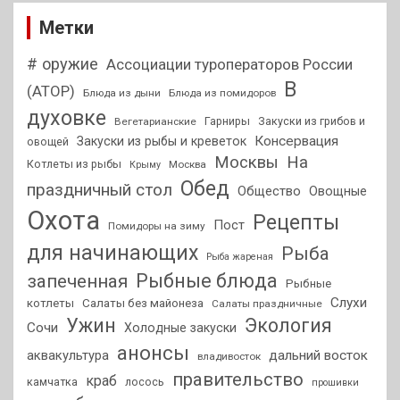
Метки
# оружие
Ассоциации туроператоров России
В
(АТОР)
Блюда из дыни
Блюда из помидоров
духовке
Гарниры
Закуски из грибов и
Вегетарианские
Консервация
Закуски из рыбы и креветок
овощей
На
Москвы
Котлеты из рыбы
Москва
Крыму
Обед
праздничный стол
Общество
Овощные
Охота
Рецепты
Пост
Помидоры на зиму
для начинающих
Рыба
Рыба жареная
Рыбные блюда
запеченная
Рыбные
Слухи
котлеты
Салаты без майонеза
Салаты праздничные
Ужин
Экология
Сочи
Холодные закуски
анонсы
аквакультура
дальний восток
владивосток
правительство
краб
камчатка
лосось
прошивки