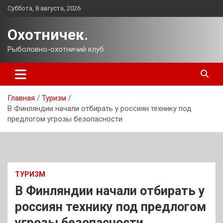
Перейти
Суббота, 8 августа, 2026
к
содержимому
Охотничек.
Рыболовно-охотничий клуб.
Главная
Туризм
В Финляндии начали отбирать у россиян технику под
предлогом угрозы безопасности
ТУРИЗМ
В Финляндии начали отбирать у
россиян технику под предлогом
угрозы безопасности