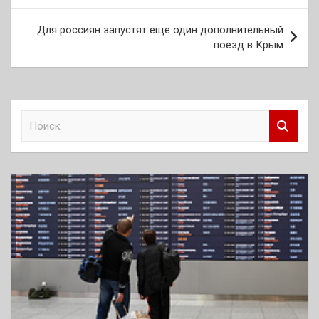
записям
Для россиян запустят еще один дополнительный
поезд в Крым
П
о
и
с
к