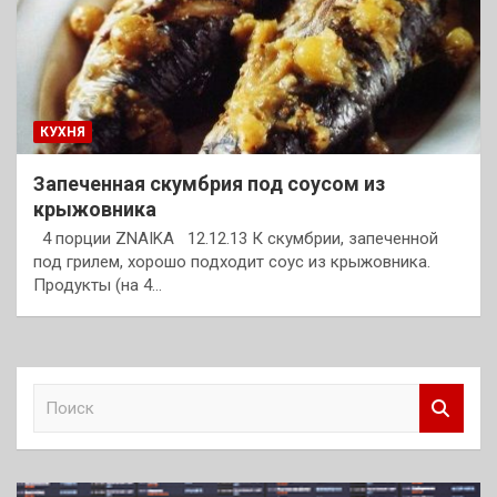
КУХНЯ
Запеченная скумбрия под соусом из
крыжовника
4 порции ZNAIKA 12.12.13 К скумбрии, запеченной
под грилем, хорошо подходит соус из крыжовника.
Продукты (на 4…
П
о
и
с
к