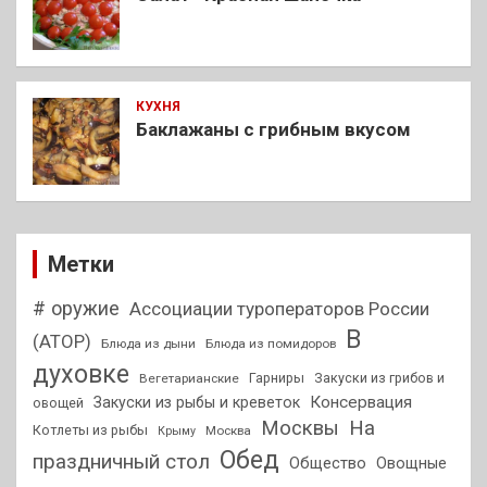
КУХНЯ
Баклажаны с грибным вкусом
Метки
# оружие
Ассоциации туроператоров России
В
(АТОР)
Блюда из дыни
Блюда из помидоров
духовке
Гарниры
Закуски из грибов и
Вегетарианские
Консервация
Закуски из рыбы и креветок
овощей
На
Москвы
Котлеты из рыбы
Москва
Крыму
Обед
праздничный стол
Общество
Овощные