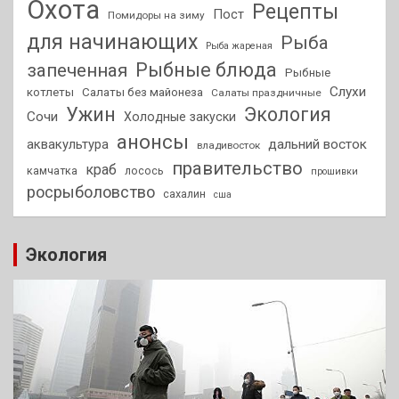
Охота
Рецепты
Пост
Помидоры на зиму
для начинающих
Рыба
Рыба жареная
Рыбные блюда
запеченная
Рыбные
Слухи
котлеты
Салаты без майонеза
Салаты праздничные
Ужин
Экология
Сочи
Холодные закуски
анонсы
аквакультура
дальний восток
владивосток
правительство
краб
камчатка
лосось
прошивки
росрыболовство
сахалин
сша
Экология